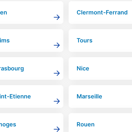
en
Clermont-Ferrand
ims
Tours
rasbourg
Nice
int-Etienne
Marseille
moges
Rouen