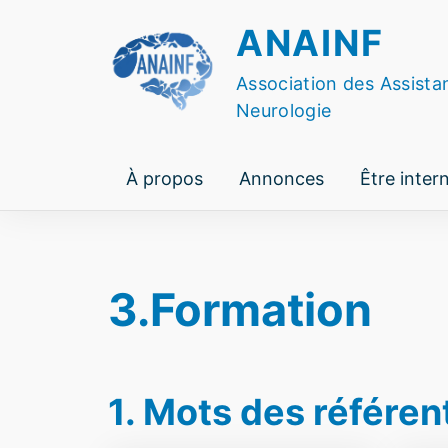
Skip
ANAINF
to
content
Association des Assista
Neurologie
À propos
Annonces
Être inter
3.Formation
1. Mots des référen