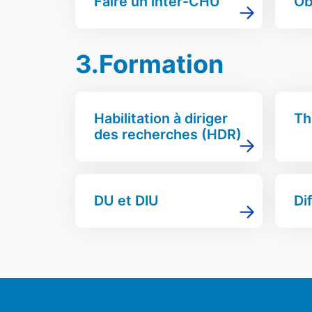
Faire un inter-CHU
Ob
3.Formation
Habilitation à diriger
Th
des recherches (HDR)
DU et DIU
Di