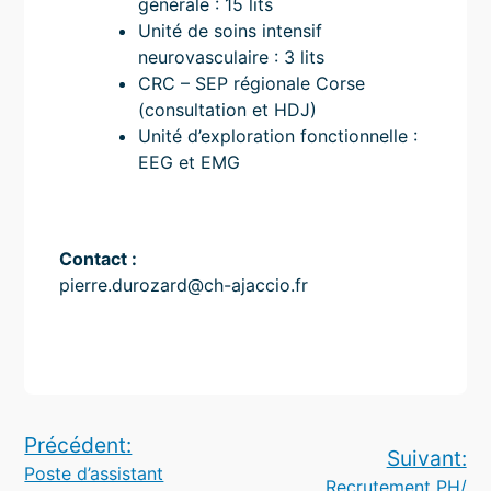
générale : 15 lits
Unité de soins intensif
neurovasculaire : 3 lits
CRC – SEP régionale Corse
(consultation et HDJ)
Unité d’exploration fonctionnelle :
EEG et EMG
Contact :
pierre.durozard@ch-ajaccio.fr
Navigation
Précédent:
Suivant:
Poste d’assistant
de
Recrutement PH/