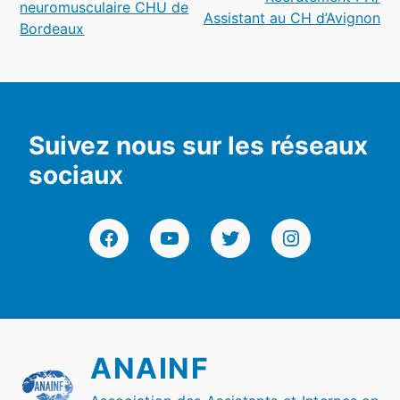
neuromusculaire CHU de
Assistant au CH d’Avignon
l’article
Bordeaux
Suivez nous sur les réseaux
sociaux
Facebook
YouTube
Twitter
Instagram
ANAINF