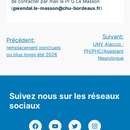
de contacter par mail le Pr G Le Masson
(
gwendal.le-masson@chu-bordeaux.fr
)
Navigation
Suivant:
Précédent:
UNV Ajaccio :
de
remplacement ponctuels
PH/PHC/Assistant
ou plus longs été 2026
l’article
Neurologue
Suivez nous sur les réseaux
sociaux
Facebook
YouTube
Twitter
Instagram