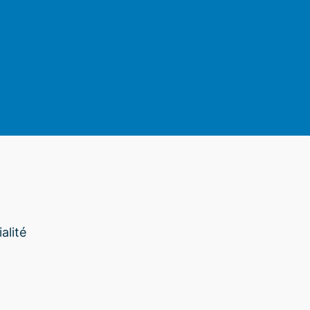
am
alité