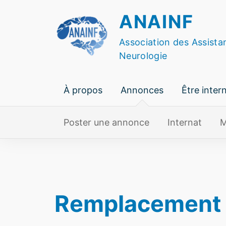
Skip
ANAINF
to
content
Association des Assista
Neurologie
À propos
Annonces
Être inter
Poster une annonce
Internat
M
Remplacement N