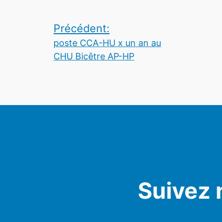
Navigation
Précédent:
de
poste CCA-HU x un an au
CHU Bicêtre AP-HP
l’article
Suivez 