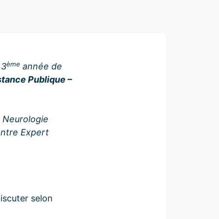
ème
 3
année de
istance Publique –
e Neurologie
Centre Expert
iscuter selon