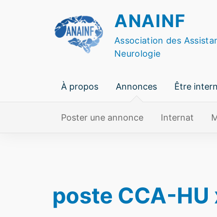
Skip
ANAINF
to
content
Association des Assista
Neurologie
À propos
Annonces
Être inter
Poster une annonce
Internat
M
poste CCA-HU x