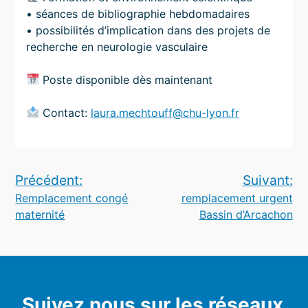
• séances de bibliographie hebdomadaires
• possibilités d’implication dans des projets de
recherche en neurologie vasculaire
Poste disponible dès maintenant
Contact:
laura.mechtouff@chu-lyon.fr
Navigation
Précédent:
Suivant:
Remplacement congé
remplacement urgent
de
maternité
Bassin d’Arcachon
l’article
Suivez nous sur les réseaux