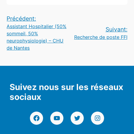
Navigation
Précédent:
Assistant Hospitalier (50%
de
Suivant:
sommeil, 50%
Recherche de poste FFI
l’article
neurophysiologie) – CHU
de Nantes
Suivez nous sur les réseaux
sociaux
Facebook
YouTube
Twitter
Instagram