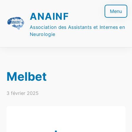
Skip
to
Menu
ANAINF
content
Association des Assistants et Internes en
Neurologie
Melbet
3 février 2025