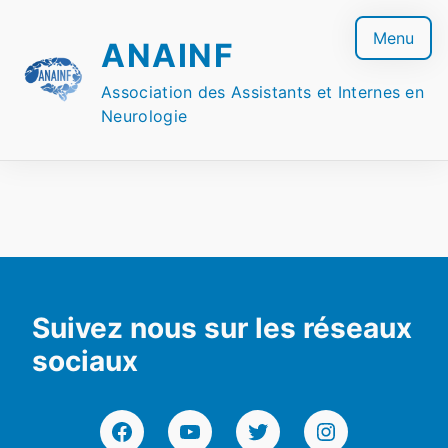
Skip
to
Menu
ANAINF
content
Association des Assistants et Internes en
Neurologie
Suivez nous sur les réseaux
sociaux
Facebook
YouTube
Twitter
Instagram