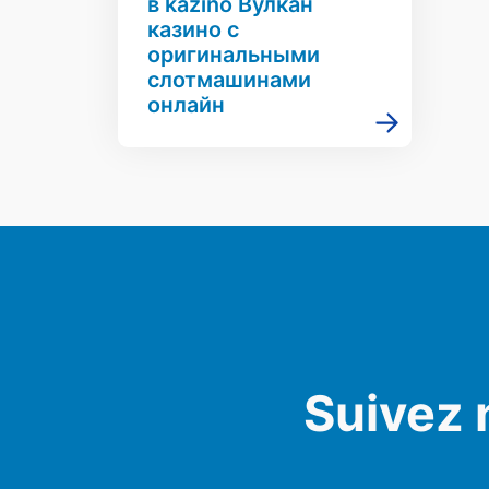
в kazino Вулкан
казино с
оригинальными
слотмашинами
онлайн
Suivez 