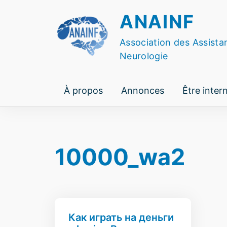
Skip
ANAINF
to
content
Association des Assista
Neurologie
À propos
Annonces
Être inter
10000_wa2
Как играть на деньги