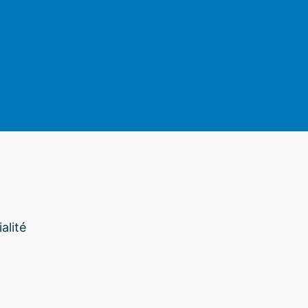
am
alité