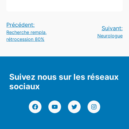
Navigation
Précédent:
Suivant:
Recherche rempla,
de
Neurologue
rétrocession 80%
l’article
Suivez nous sur les réseaux
sociaux
Facebook
YouTube
Twitter
Instagram