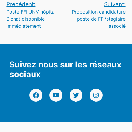
Navigation
Précédent:
Suivant:
Poste FFI UNV hôpital
Proposition candidature
de
Bichat disponible
poste de FFI/stagiaire
l’article
immédiatement
associé
Suivez nous sur les réseaux
sociaux
Facebook
YouTube
Twitter
Instagram