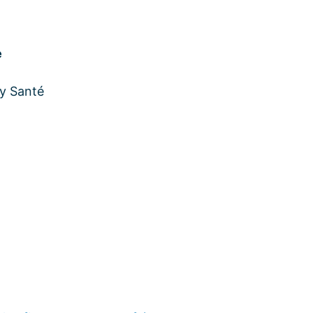
e
ay Santé