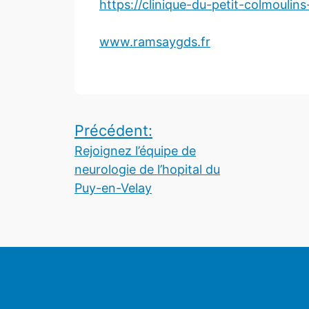
https://clinique-du-petit-colmoulins
www.ramsaygds.fr
Navigation
Précédent:
Rejoignez l’équipe de
de
neurologie de l’hopital du
l’article
Puy-en-Velay