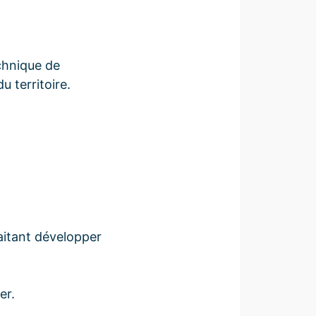
chnique de
 territoire.
aitant développer
er.