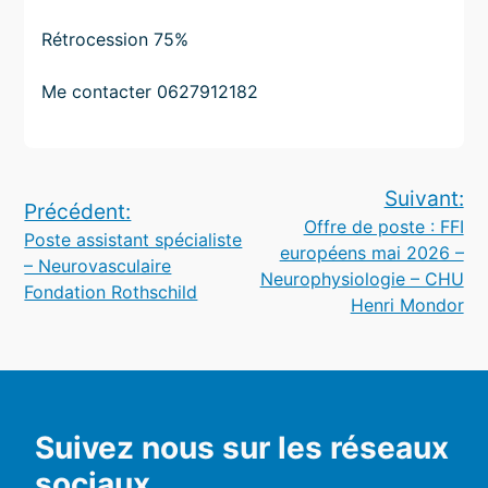
Rétrocession 75%
Me contacter 0627912182
Navigation
Suivant:
Précédent:
Offre de poste : FFI
de
Poste assistant spécialiste
européens mai 2026 –
– Neurovasculaire
l’article
Neurophysiologie – CHU
Fondation Rothschild
Henri Mondor
Suivez nous sur les réseaux
sociaux