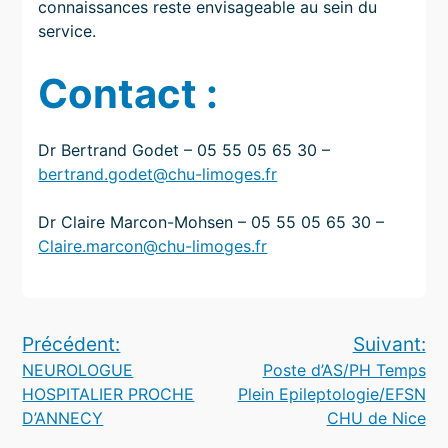
connaissances reste envisageable au sein du
service.
Contact :
Dr Bertrand Godet – 05 55 05 65 30 –
bertrand.godet@chu-limoges.fr
Dr Claire Marcon-Mohsen – 05 55 05 65 30 –
Claire.marcon@chu-limoges.fr
Navigation
Précédent:
Suivant:
NEUROLOGUE
Poste d’AS/PH Temps
de
HOSPITALIER PROCHE
Plein Epileptologie/EFSN
l’article
D’ANNECY
CHU de Nice