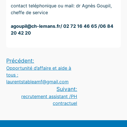
contact teléphonique ou mail: dr Agnès Goupil,
cheffe de service
agoupil@ch-lemans.fr/ 02 72 16 46 65 /06 84
20 42 20
Navigation
Précédent:
Opportunité d’affaire et aide à
de
tous :
l’article
laurentstableamf@gmail.com
Suivant:
recrutement assistant /PH
contractuel