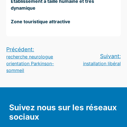
Etablissement à taille humaine et très
dynamique
Zone touristique attractive
Navigation
Précédent:
Suivant:
recherche neurologue
de
orientation Parkinson-
installation libéral
l’article
sommeil
Suivez nous sur les réseaux
sociaux