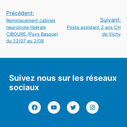
Navigation
Précédent:
Suivant:
Remplacement cabinet
de
neurologie libérale
Poste assistant 2 ans CH
l’article
CIBOURE (Pays Basque)
de Vichy
du 22/07 au 2/08
Suivez nous sur les réseaux
sociaux
Facebook
YouTube
Twitter
Instagram