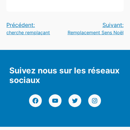
Navigation
Précédent:
Suivant:
cherche remplaçant
Remplacement Sens Noël
de
l’article
Suivez nous sur les réseaux
sociaux
Facebook
YouTube
Twitter
Instagram