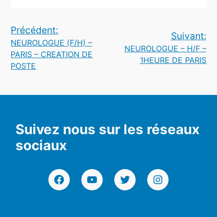
Navigation
Précédent:
Suivant:
NEUROLOGUE (F/H) –
de
NEUROLOGUE – H/F –
PARIS – CREATION DE
1HEURE DE PARIS
l’article
POSTE
Suivez nous sur les réseaux
sociaux
Facebook
YouTube
Twitter
Instagram