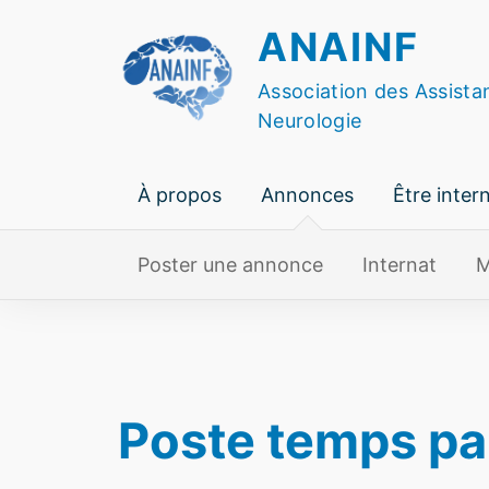
Skip
ANAINF
to
content
Association des Assista
Neurologie
À propos
Annonces
Être inter
Poster une annonce
Internat
M
Poste temps par