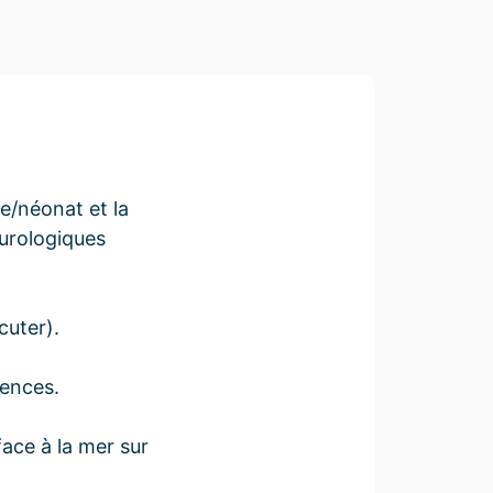
e/néonat et la
eurologiques
cuter).
tences.
face à la mer sur