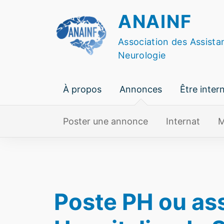
Skip
ANAINF
to
content
Association des Assista
Neurologie
À propos
Annonces
Être inter
Poster une annonce
Internat
M
Poste PH ou ass