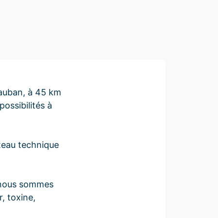
auban, à 45 km
ossibilités à
ateau technique
té nous sommes
, toxine,