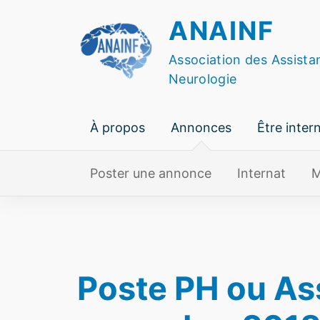
Skip
ANAINF
to
content
Association des Assista
Neurologie
À propos
Annonces
Être inter
Poster une annonce
Internat
M
Poste PH ou As