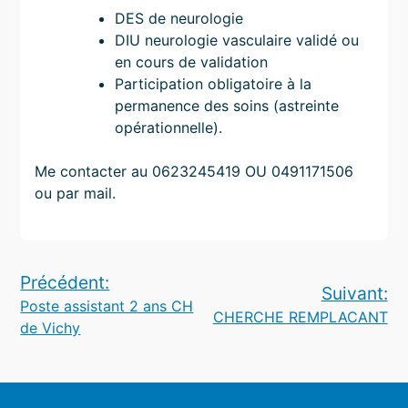
DES de neurologie
DIU neurologie vasculaire validé ou
en cours de validation
Participation obligatoire à la
permanence des soins (astreinte
opérationnelle).
Me contacter au 0623245419 OU 0491171506
ou par mail.
Navigation
Précédent:
Suivant:
Poste assistant 2 ans CH
de
CHERCHE REMPLACANT
de Vichy
l’article