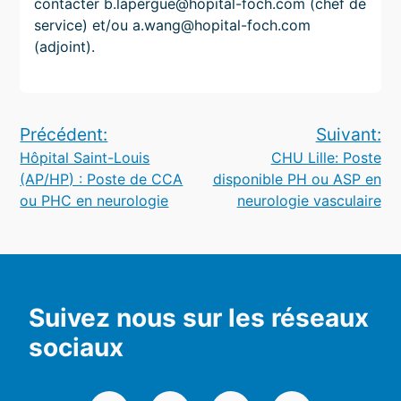
contacter b.lapergue@hopital-foch.com (chef de
service) et/ou a.wang@hopital-foch.com
(adjoint).
Navigation
Précédent:
Suivant:
Hôpital Saint-Louis
CHU Lille: Poste
de
(AP/HP) : Poste de CCA
disponible PH ou ASP en
l’article
ou PHC en neurologie
neurologie vasculaire
Suivez nous sur les réseaux
sociaux