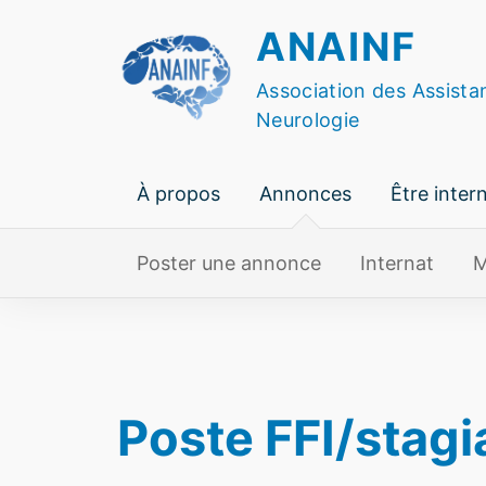
Skip
ANAINF
to
content
Association des Assista
Neurologie
À propos
Annonces
Être inter
Poster une annonce
Internat
M
Poste FFI/stagi