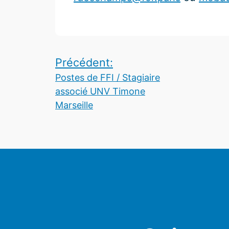
Navigation
Précédent:
Postes de FFI / Stagiaire
de
associé UNV Timone
l’article
Marseille