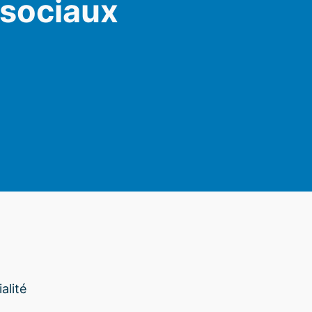
 sociaux
am
alité