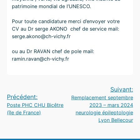
patrimoine mondial de l’UNESCO.
Pour toute candidature merci d’envoyer votre
CV au Dr serge AKONO chef de service mail:
serge.akono@ch-vichy.fr
ou au Dr RAVAN chef de pole mail:
ramin.ravan@ch-vichy.fr
Navigation
Suivant:
Précédent:
Remplacement septembre
de
Poste PHC CHU Bicêtre
2023 – mars 2024
l’article
(île de France)
neurologie épileptologie
Lyon Bellecour