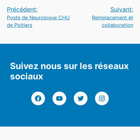
Navigation
Précédent:
Suivant:
Poste de Neurologue CHU
Remplacement et
de
de Poitiers
collaboration
l’article
Suivez nous sur les réseaux
sociaux
Facebook
YouTube
Twitter
Instagram