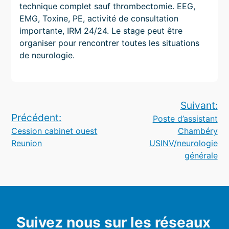
technique complet sauf thrombectomie. EEG,
EMG, Toxine, PE, activité de consultation
importante, IRM 24/24. Le stage peut être
organiser pour rencontrer toutes les situations
de neurologie.
Navigation
Suivant:
Précédent:
Poste d’assistant
de
Cession cabinet ouest
Chambéry
l’article
Reunion
USINV/neurologie
générale
Suivez nous sur les réseaux