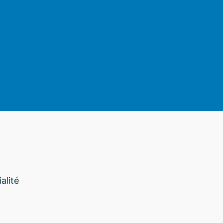
am
alité