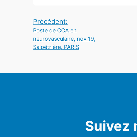
Navigation
Précédent:
Poste de CCA en
de
neurovasculaire, nov 19,
l’article
Salpêtrière, PARIS
Suivez 