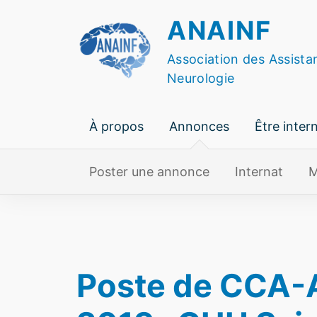
Skip
ANAINF
to
content
Association des Assista
Neurologie
À propos
Annonces
Être inter
Poster une annonce
Internat
M
Poste de CCA-A