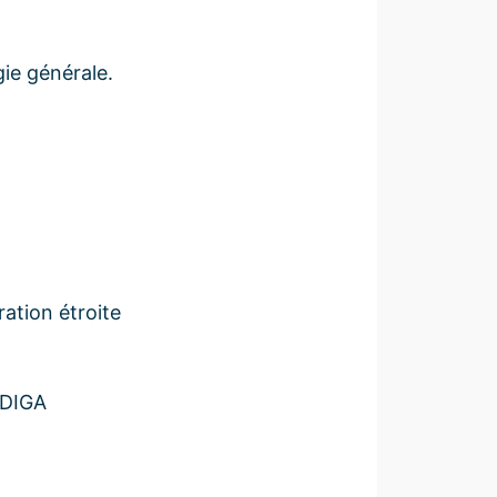
gie générale.
ration étroite
ADIGA