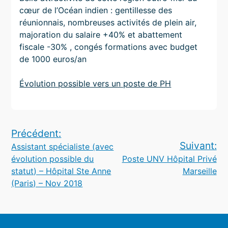
cœur de l’Océan indien : gentillesse des
réunionnais, nombreuses activités de plein air,
majoration du salaire +40% et abattement
fiscale -30% , congés formations avec budget
de 1000 euros/an
Évolution possible vers un poste de PH
Navigation
Précédent:
Suivant:
Assistant spécialiste (avec
de
évolution possible du
Poste UNV Hôpital Privé
l’article
statut) – Hôpital Ste Anne
Marseille
(Paris) – Nov 2018