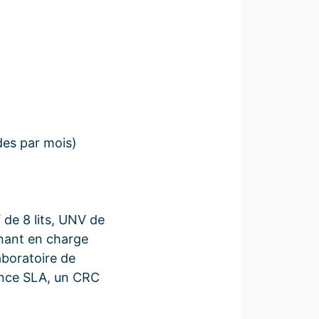
des par mois)
de 8 lits, UNV de
renant en charge
aboratoire de
ence SLA, un CRC