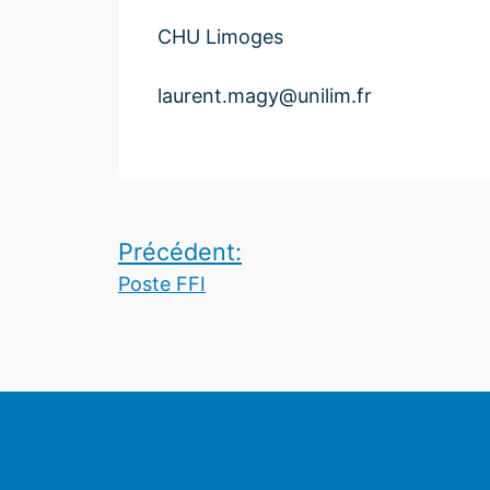
CHU Limoges
laurent.magy@unilim.fr
Navigation
Précédent:
de
Poste FFI
l’article