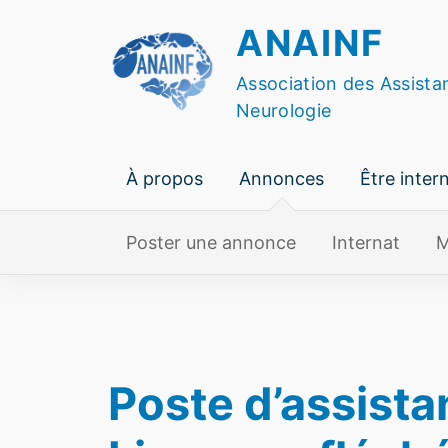
Skip
ANAINF
to
content
Association des Assista
Neurologie
À propos
Annonces
Être inter
Poster une annonce
Internat
M
Poste d’assist