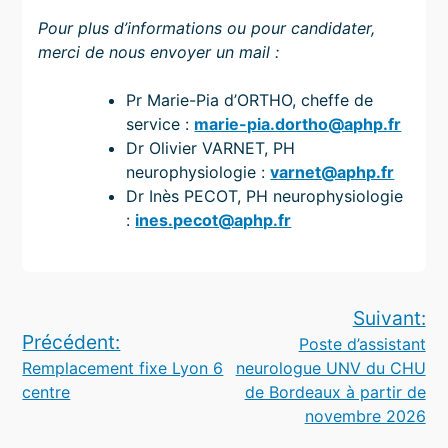
Pour plus d’informations ou pour candidater,
merci de nous envoyer un mail :
Pr Marie-Pia d’ORTHO, cheffe de
service :
marie-pia.dortho@aphp.fr
Dr Olivier VARNET, PH
neurophysiologie :
varnet@aphp.fr
Dr Inès PECOT, PH neurophysiologie
:
ines.pecot@aphp.fr
Navigation
Suivant:
Précédent:
Poste d’assistant
de
Remplacement fixe Lyon 6
neurologue UNV du CHU
l’article
centre
de Bordeaux à partir de
novembre 2026