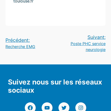
toulouse.fr
Navigation
Suivant:
Précédent:
Poste PHC service
de
Recherche EMG
neurologie
l’article
Suivez nous sur les réseaux
sociaux
Facebook
YouTube
Twitter
Instagram