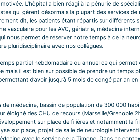
otivée. L’hôpital a bien réagi à la pénurie de spécial
es qui gèrent désormais la plupart des services de m
ement dit, les patients étant répartis sur différents 
e vasculaire pour les AVC, gériatrie, médecine intern
qui nous permet de réserver notre temps à de la neuro
e pluridisciplinaire avec nos collègues.
temps partiel hebdomadaire ou annuel ce qui permet 
e mais il est bien sur possible de prendre un temps ple
permettant d’avoir jusqu’à 5 mois de congé par an en
lits de médecine, bassin de population de 300 000 habi
teur éloigné des CHU de recours (Marseille/Grenoble 2
éveloppement sur place de filières et notamment la fil
se sur place, projet de salle de neurologie interventi
decine avec le service de la Timone. Dans ce conte