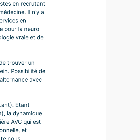
istes en recrutant
édecine. Il n’y a
services en
e pour la neuro
logie vraie et de
de trouver un
in. Possibilité de
 alternance avec
tant). Etant
h), la dynamique
ière AVC qui est
onnelle, et
xte nous