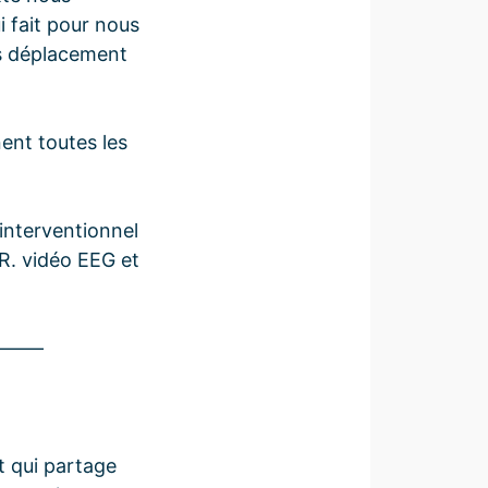
i fait pour nous
ns déplacement
nent toutes les
interventionnel
R. vidéo EEG et
———
t qui partage