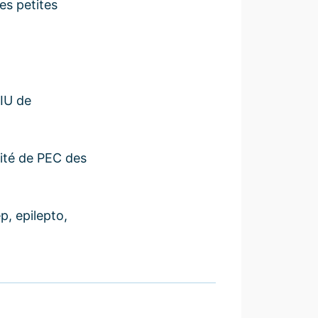
es petites
DIU de
lité de PEC des
p, epilepto,