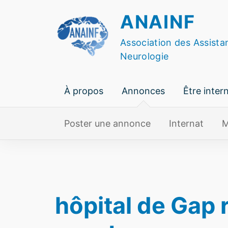
Skip
ANAINF
to
content
Association des Assista
Neurologie
À propos
Annonces
Être inter
Poster une annonce
Internat
M
hôpital de Gap 