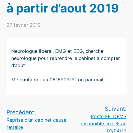
à partir d’aout 2019
27 février 2019
Neurologue libéral, EMG et EEG, cherche
neurologue pour reprendre le cabinet à compter
d’août
Me contacter au 0616909191 ou par mail
Navigation
Suivant:
Précédent:
Poste FFI DFMS
de
Reprise d’un cabinet cause
disponible en IDF au
retraite
l’article
01/04/19