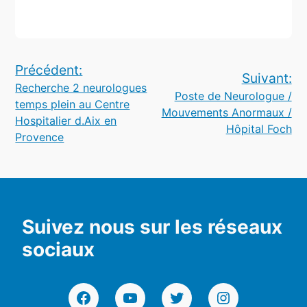
Navigation
Précédent:
Suivant:
Recherche 2 neurologues
de
Poste de Neurologue /
temps plein au Centre
Mouvements Anormaux /
l’article
Hospitalier d.Aix en
Hôpital Foch
Provence
Suivez nous sur les réseaux
sociaux
Facebook
YouTube
Twitter
Instagram