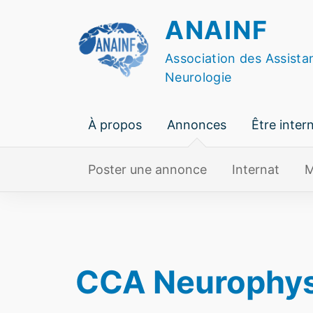
Skip
ANAINF
to
content
Association des Assista
Neurologie
À propos
Annonces
Être inter
Poster une annonce
Internat
M
CCA Neurophysi