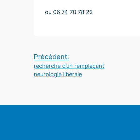
ou 06 74 70 78 22
Navigation
Précédent:
de
recherche d’un remplaçant
neurologie libérale
l’article