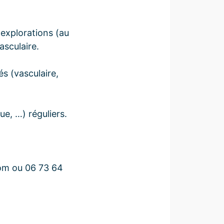
, explorations (au
sculaire.
és (vasculaire,
ue, …) réguliers.
com ou 06 73 64