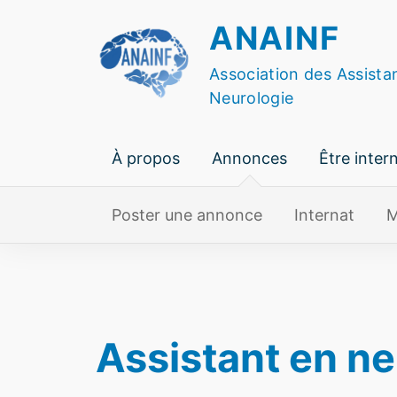
Skip
ANAINF
to
content
Association des Assista
Neurologie
À propos
Annonces
Être inter
Poster une annonce
Internat
M
Assistant en ne